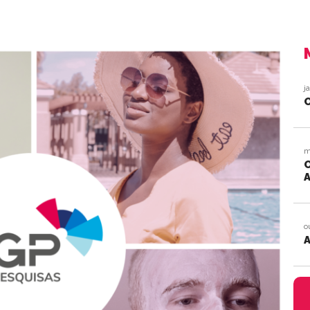
j
O
m
A
o
A