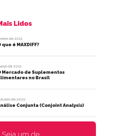
Mais Lidos
aneiro de 2021
 que é MAXDIFF?
arço de 2021
O Mercado de Suplementos
limentares no Brasil
utubro de 2020
nálise Conjunta (Conjoint Analysis)
Seja um de