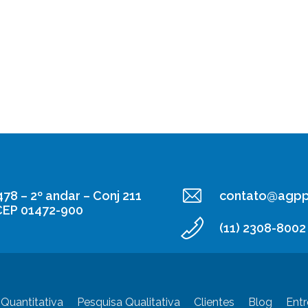
478 – 2º andar – Conj 211
contato@agpp
 CEP 01472-900
(11) 2308-8002
Quantitativa
Pesquisa Qualitativa
Clientes
Blog
Entr